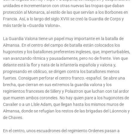
unidades e incrementaron con otras nuevas las tropas que daban
protección al Monarca, al estilo de las que servían a los Borbones en
Francia. Así, a lo largo del siglo XVIII se creó la Guardia de Corps y
más tarde la «Guardia Valona».
La Guardia Valona tiene un papel muy importante en la batalla de
Almansa. En el centro del campo de batalla están colocados los
hugonotes y los batallones preferentes ingleses, que, imperturbables,
van avanzando rítmica y pausadamente, pero no de frente. Ven que
delante está la flor y nata de la infantería española y valona y,
progresando en oblicuo, se dirigen contra los batallones menos
fuertes. Consiguen perforar el centro franco.-español. Se abre una
brecha, que cierran en sus extremos la guardia valona y los
regimientos franceses de Sillery y Polastron que luchan con tal ardor
que mueren ambos coroneles. No hay quien pare a los hugonotes de
Cavalier o a un Llsle Adam, que llegan hasta los mismos muros de
Almansa, donde se refugian los restos de las brigadas del Láonnois y
de Chaves.
En el centro, unos escuadrones del regimiento Ordenes pasan a