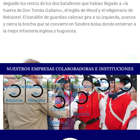
degüello los restos de los dos batallones que habían llegado a «la
huerta de Don Tomás Galiano», el inglés de Wood y el religionario de
Belcastel. El batallón de guardias valonas gira a su izquierda, avanza
y cierra la brecha que se convierte en fúnebre bolsa donde entierran a
la mejor infantería inglesa y hugonota.
NUESTROS EMPRESAS COLABORADORAS E INSTITUCIONES