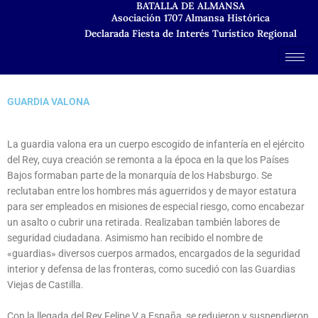
BATALLA DE ALMANSA
Ir
Asociación 1707 Almansa Histórica
al
Declarada Fiesta de Interés Turístico Regional
contenido
GUARDIA VALONA
La guardia valona era un cuerpo escogido de infantería en el ejército
del Rey, cuya creación se remonta a la época en la que los Países
Bajos formaban parte de la monarquía de los Habsburgo. Se
reclutaban entre los hombres más aguerridos y de mayor estatura
para ser empleados en misiones de especial riesgo, como encabezar
un asalto o cubrir una retirada. Realizaban también labores de
seguridad ciudadana. Asimismo han recibido el nombre de
«guardias» diversos cuerpos armados, encargados de la seguridad
interior y defensa de las fronteras, como sucedió con las Guardias
Viejas de Castilla.
Con la llegada del Rey Felipe V a España, se redujeron y suspendieron