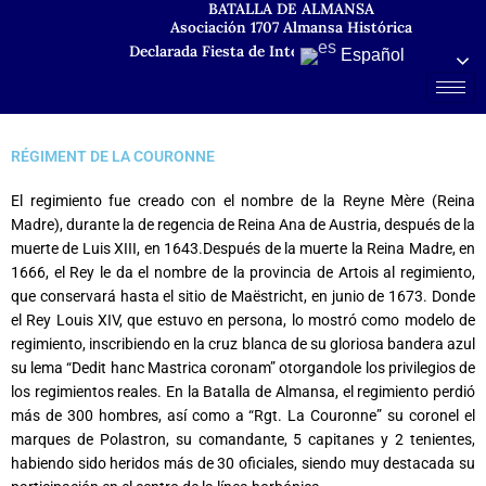
BATALLA DE ALMANSA
Ir
Asociación 1707 Almansa Histórica
al
Declarada Fiesta de Interés Turístico Regional
Español
contenido
RÉGIMENT DE LA COURONNE
El regimiento fue creado con el nombre de la Reyne Mère (Reina
Madre), durante la de regencia de Reina Ana de Austria, después de la
muerte de Luis XIII, en 1643.Después de la muerte la Reina Madre, en
1666, el Rey le da el nombre de la provincia de Artois al regimiento,
que conservará hasta el sitio de Maëstricht, en junio de 1673. Donde
el Rey Louis XIV, que estuvo en persona, lo mostró como modelo de
regimiento, inscribiendo en la cruz blanca de su gloriosa bandera azul
su lema “Dedit hanc Mastrica coronam” otorgandole los privilegios de
los regimientos reales. En la Batalla de Almansa, el regimiento perdió
más de 300 hombres, así como a “Rgt. La Couronne” su coronel el
marques de Polastron, su comandante, 5 capitanes y 2 tenientes,
habiendo sido heridos más de 30 oficiales, siendo muy destacada su