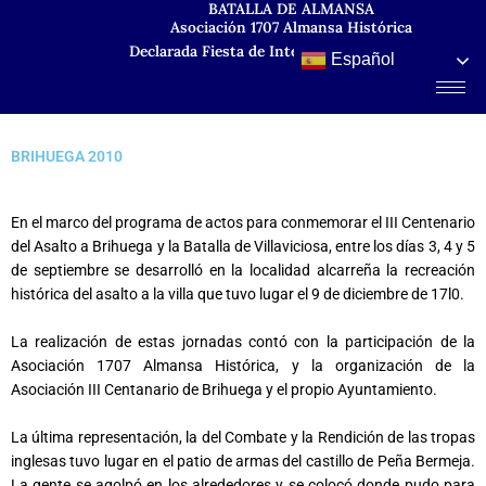
BATALLA DE ALMANSA
Ir
Asociación 1707 Almansa Histórica
al
Declarada Fiesta de Interés Turístico Regional
contenido
Español
BRIHUEGA 2010
En el marco del programa de actos para conmemorar el III Centenario
del Asalto a Brihuega y la Batalla de Villaviciosa, entre los días 3, 4 y 5
de septiembre se desarrolló en la localidad alcarreña la recreación
histórica del asalto a la villa que tuvo lugar el 9 de diciembre de 17l0.
La realización de estas jornadas contó con la participación de la
Asociación 1707 Almansa Histórica, y la organización de la
Asociación III Centanario de Brihuega y el propio Ayuntamiento.
La última representación, la del Combate y la Rendición de las tropas
inglesas tuvo lugar en el patio de armas del castillo de Peña Bermeja.
La gente se agolpó en los alrededores y se colocó donde pudo para