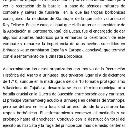
ver la recreación de la batalla a base de técnicas militares de
combate y salvas de fusilería en la que las tropas borbónicas
consiguieron la rendición de Stanhope, de la que salió victorioso el
Rey Felipe V. En este caso, al igual que el día anterior, el presidente de
la Asociación III Centenario, Raúl de Lucas, fue el encargado de dar
algunos apuntes históricos para enmarcar la celebración de este
combate y remarcar la importancia de unos hechos sucedidos en
Brihuega «que cambiaron España y Europa», concluyó, que terminó
con el asentamiento de la Dinastía Borbónica.
Así terminaban los actos organizados con motivo de la Recreación
Histórica del Asalto a Brihuega, que tuvieron lugar el 9 de diciembre
de 1710, aunque en la madrugada del día 10 tomaba protagonismo
Villaviciosa de Tajuña al desarrollarse en su término municipal otra
batalla crucial en la Guerra de Sucesión entre borbónicos y carlistas.
El príncipe Starhamberg acudió a Brihuega en defensa de Stanhope,
pero se detuvo en esta localidad anterior donde lo avistaron las
tropas borbónicas. El enfrentamiento comenzó al mediodía y se
prolongó hasta el anochecer. Concluyó con la destrucción total del
ejercito austracista y la fuga del príncipe con más de medio centenar